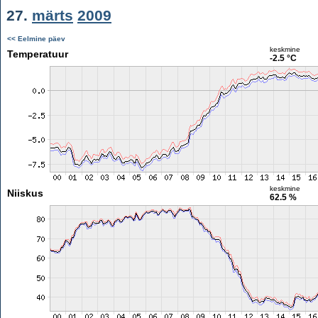
27.
märts
2009
<< Eelmine päev
keskmine
Temperatuur
-2.5 °C
keskmine
Niiskus
62.5 %