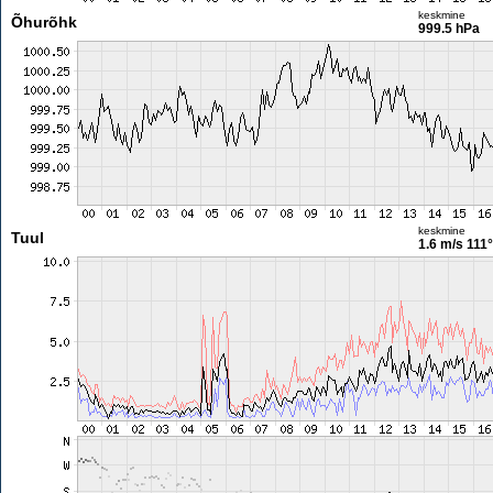
keskmine
Õhurõhk
999.5 hPa
keskmine
Tuul
1.6 m/s
111°