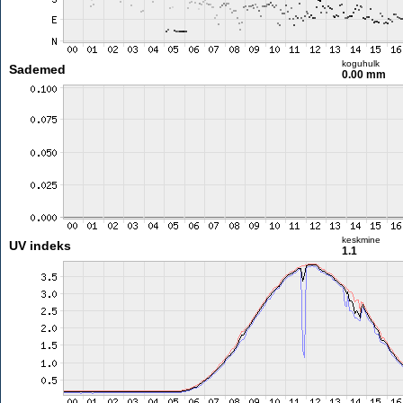
koguhulk
Sademed
0.00 mm
keskmine
UV indeks
1.1