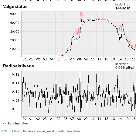
keskmine
Valgustatus
14402 lx
keskmine
Radioaktiivsus
0.095 µSv/h
<< Eelmine päev
©
Tartu Ülikool
,
füüsika instituut
,
keskkonnafüüsika labor