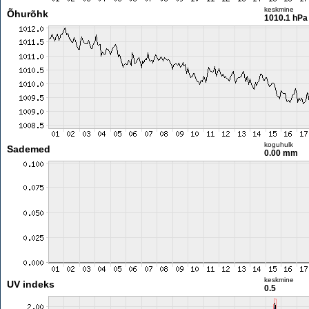
keskmine
Õhurõhk
1010.1 hPa
koguhulk
Sademed
0.00 mm
keskmine
UV indeks
0.5