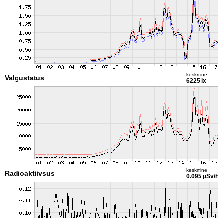
keskmine
Valgustatus
6225 lx
keskmine
Radioaktiivsus
0.095 µSv/