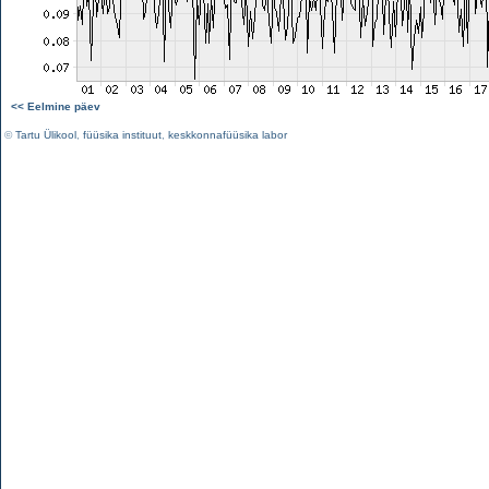
<< Eelmine päev
©
Tartu Ülikool
,
füüsika instituut
,
keskkonnafüüsika labor