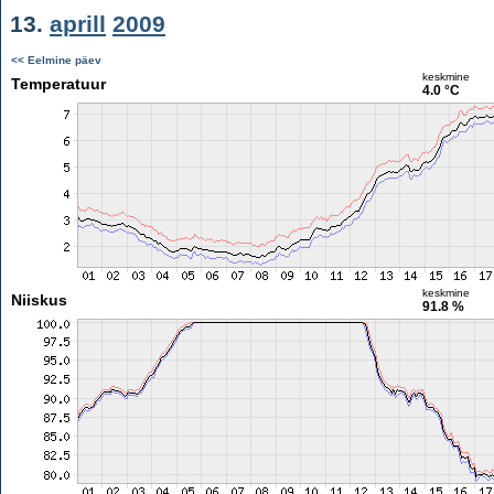
13.
aprill
2009
<< Eelmine päev
keskmine
Temperatuur
4.0 °C
keskmine
Niiskus
91.8 %