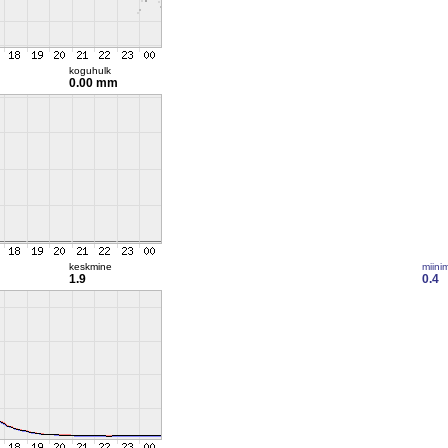
koguhulk
0.00 mm
keskmine
miini
1.9
0.4