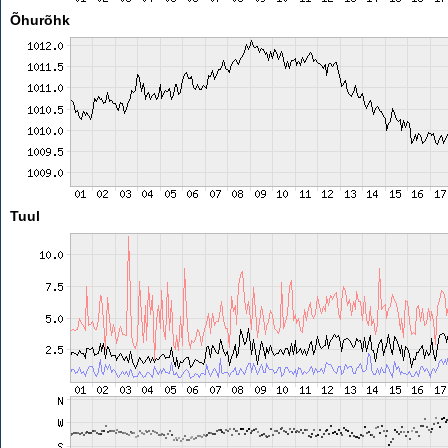
Õhurõhk
Tuul