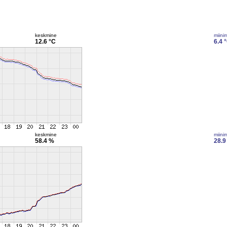
keskmine
miini
12.6 °C
6.4 
keskmine
miini
58.4 %
28.9