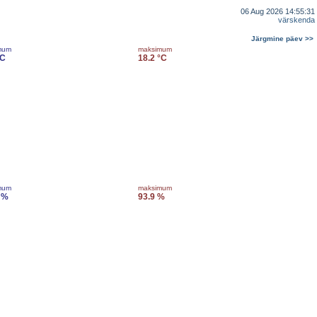
06 Aug 2026 14:55:31
värskenda
Järgmine päev >>
mum
maksimum
°C
18.2 °C
mum
maksimum
 %
93.9 %