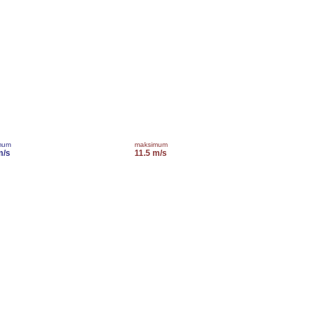
mum
maksimum
m/s
11.5 m/s