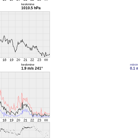
keskmine
1010.5 hPa
keskmine
miini
1.9 m/s
241°
0.1 