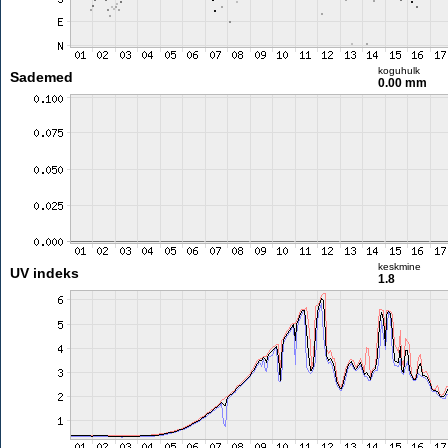
koguhulk
Sademed
0.00 mm
keskmine
UV indeks
1.8