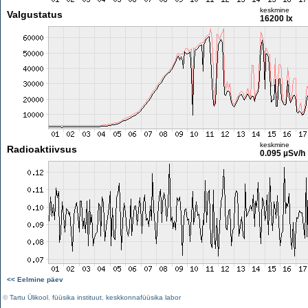
keskmine
Valgustatus
16200 lx
keskmine
Radioaktiivsus
0.095 µSv/h
<< Eelmine päev
©
Tartu Ülikool
,
füüsika instituut
,
keskkonnafüüsika labor