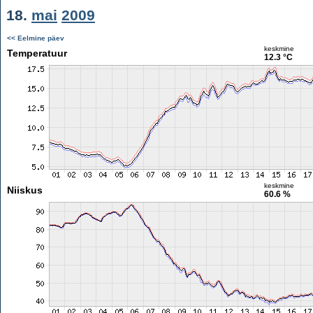
18.
mai
2009
<< Eelmine päev
keskmine
Temperatuur
12.3 °C
keskmine
Niiskus
60.6 %