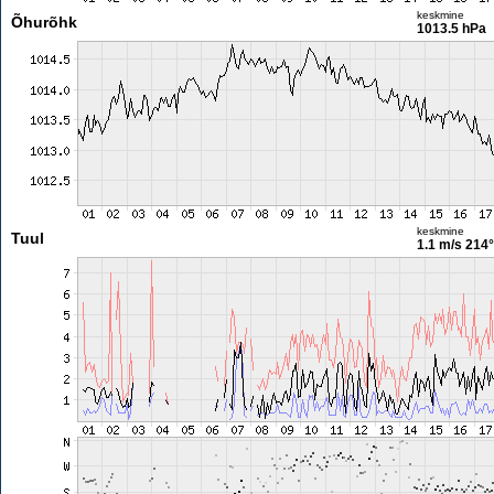
keskmine
Õhurõhk
1013.5 hPa
keskmine
Tuul
1.1 m/s
214°