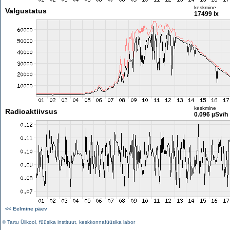
keskmine
Valgustatus
17499 lx
keskmine
Radioaktiivsus
0.096 µSv/h
<< Eelmine päev
©
Tartu Ülikool
,
füüsika instituut
,
keskkonnafüüsika labor