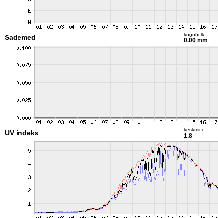
koguhulk
Sademed
0.00 mm
keskmine
UV indeks
1.8