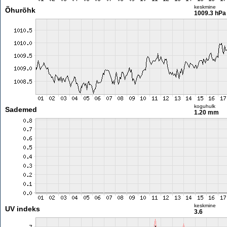
keskmine
Õhurõhk
1009.3 hPa
koguhulk
Sademed
1.20 mm
keskmine
UV indeks
3.6