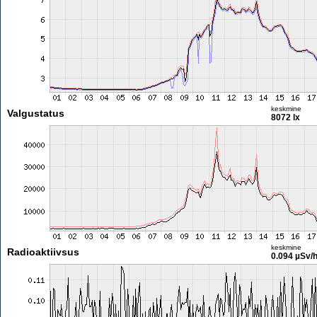
keskmine
Valgustatus
8072 lx
keskmine
Radioaktiivsus
0.094 µSv/