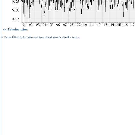
<< Eelmine päev
©
Tartu Ülikool
,
füüsika instituut
,
keskkonnafüüsika labor