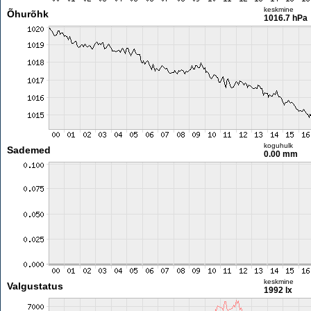
keskmine
Õhurõhk
1016.7 hPa
koguhulk
Sademed
0.00 mm
keskmine
Valgustatus
1992 lx