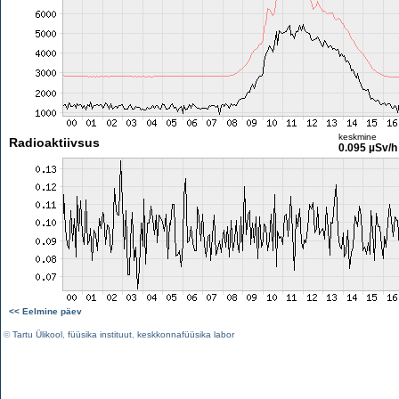
keskmine
Radioaktiivsus
0.095 µSv/h
<< Eelmine päev
©
Tartu Ülikool
,
füüsika instituut
,
keskkonnafüüsika labor