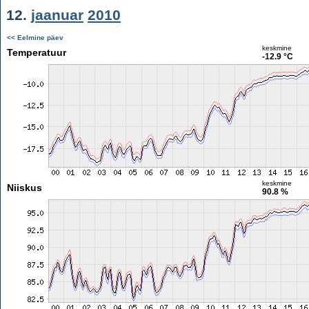
12.
jaanuar
2010
<< Eelmine päev
keskmine
Temperatuur
-12.9 °C
keskmine
Niiskus
90.8 %