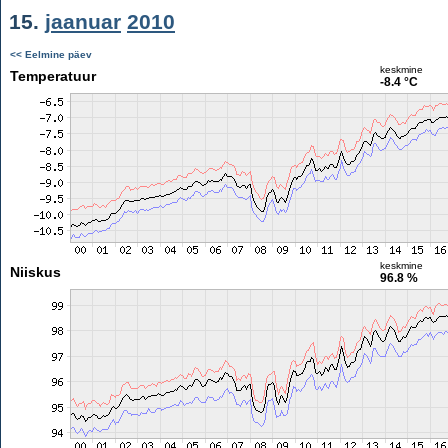
15.
jaanuar
2010
<< Eelmine päev
keskmine
Temperatuur
-8.4 °C
keskmine
Niiskus
96.8 %