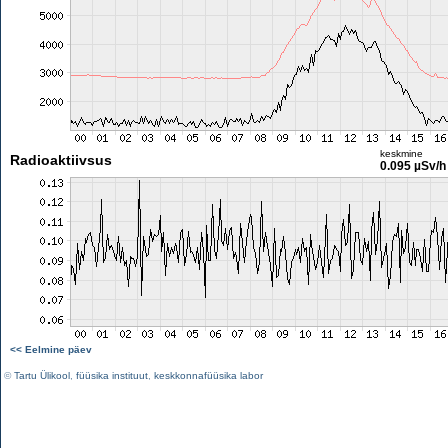
keskmine
Radioaktiivsus
0.095 µSv/h
<< Eelmine päev
©
Tartu Ülikool
,
füüsika instituut
,
keskkonnafüüsika labor