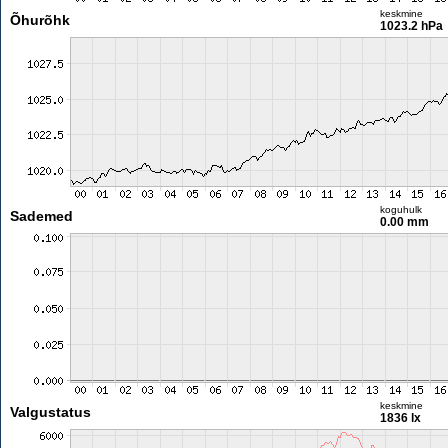
keskmine
Õhurõhk
1023.2 hPa
koguhulk
Sademed
0.00 mm
keskmine
Valgustatus
1836 lx