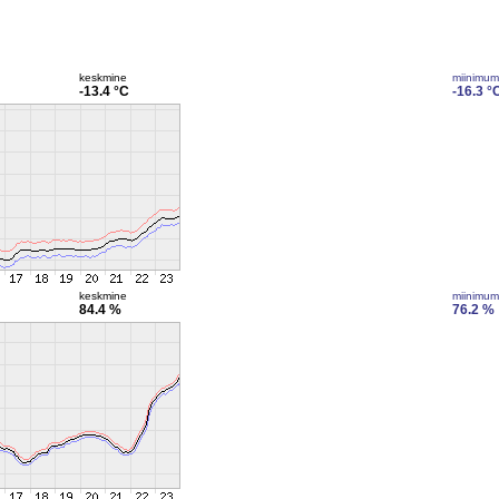
keskmine
miinimum
-13.4 °C
-16.3 °
keskmine
miinimum
84.4 %
76.2 %