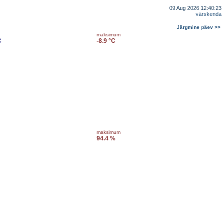
09 Aug 2026 12:40:23
värskenda
Järgmine päev >>
maksimum
C
-8.9 °C
maksimum
94.4 %