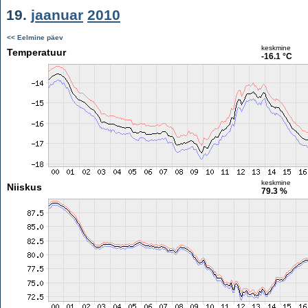
19.
jaanuar
2010
<< Eelmine päev
keskmine
Temperatuur
-16.1 °C
keskmine
Niiskus
79.3 %