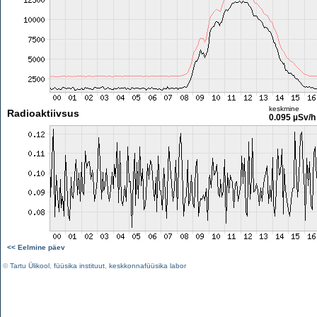
keskmine
Radioaktiivsus
0.095 µSv/h
<< Eelmine päev
©
Tartu Ülikool
,
füüsika instituut
,
keskkonnafüüsika labor