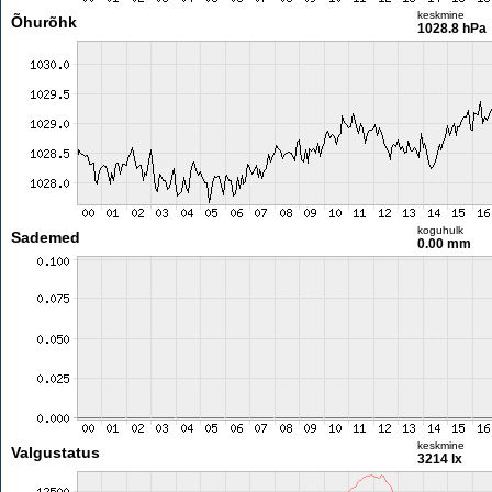
keskmine
Õhurõhk
1028.8 hPa
koguhulk
Sademed
0.00 mm
keskmine
Valgustatus
3214 lx