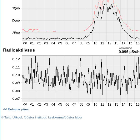
keskmine
Radioaktiivsus
0.096 µSv/h
<< Eelmine päev
©
Tartu Ülikool
,
füüsika instituut
,
keskkonnafüüsika labor