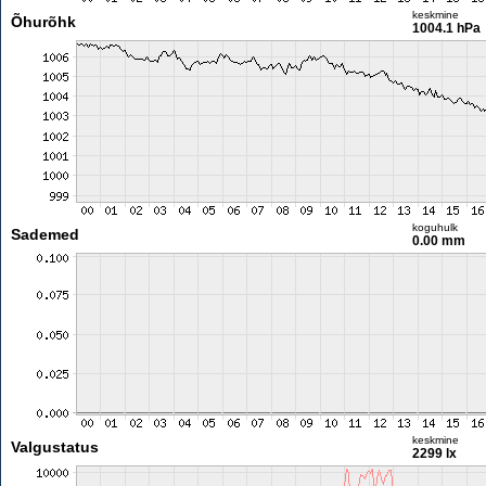
keskmine
Õhurõhk
1004.1 hPa
koguhulk
Sademed
0.00 mm
keskmine
Valgustatus
2299 lx