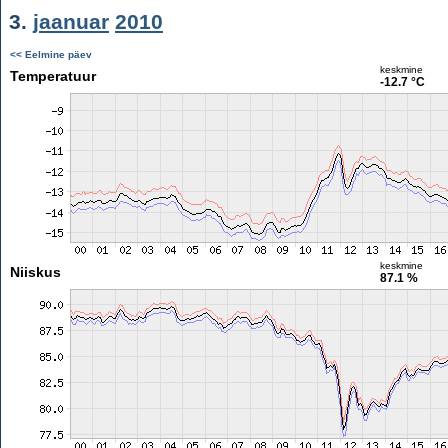
3.
jaanuar
2010
<< Eelmine päev
keskmine
Temperatuur
-12.7 °C
keskmine
Niiskus
87.1 %