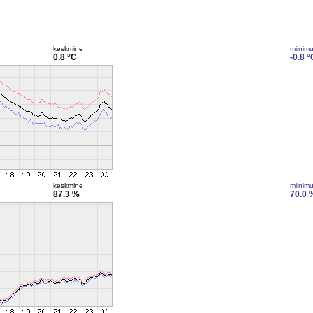
keskmine
miinim
0.8 °C
-0.8 °
keskmine
miinim
87.3 %
70.0 