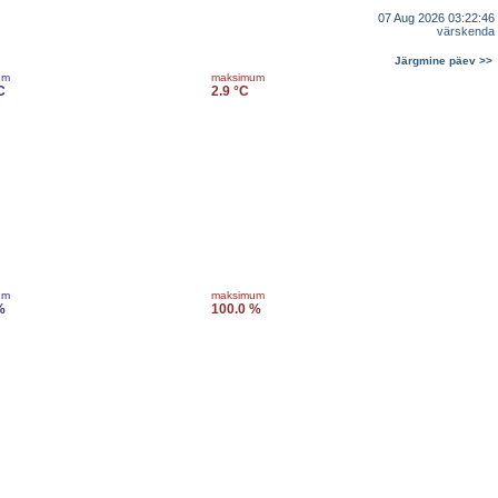
07 Aug 2026 03:22:46
värskenda
Järgmine päev >>
um
maksimum
C
2.9 °C
um
maksimum
%
100.0 %