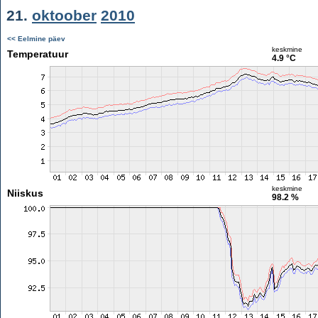
21.
oktoober
2010
<< Eelmine päev
keskmine
Temperatuur
4.9 °C
keskmine
Niiskus
98.2 %