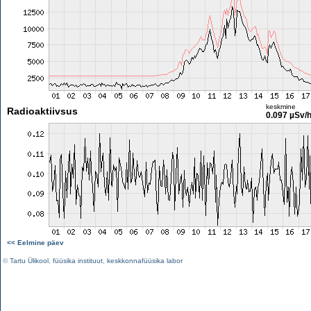
keskmine
Radioaktiivsus
0.097 µSv/
<< Eelmine päev
©
Tartu Ülikool
,
füüsika instituut
,
keskkonnafüüsika labor