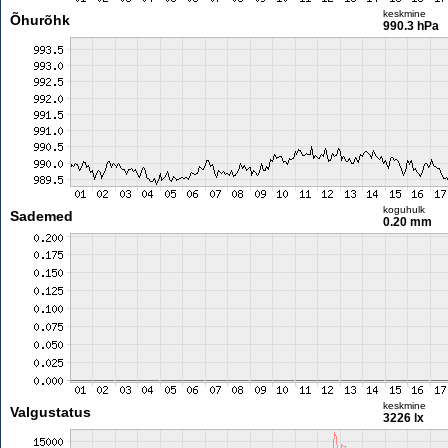
keskmine
Õhurõhk
990.3 hPa
koguhulk
Sademed
0.20 mm
keskmine
Valgustatus
3226 lx