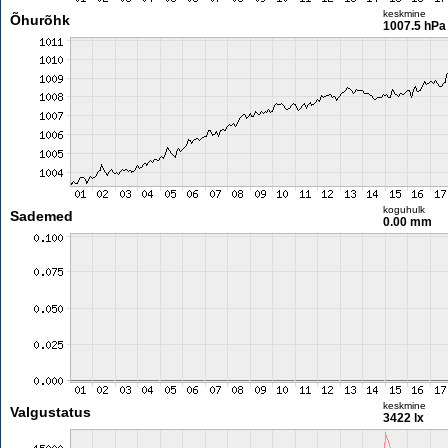
keskmine
Õhurõhk
1007.5 hPa
koguhulk
Sademed
0.00 mm
keskmine
Valgustatus
3422 lx