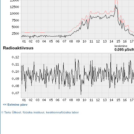
keskmine
Radioaktiivsus
0.095 µSv/
<< Eelmine päev
©
Tartu Ülikool
,
füüsika instituut
,
keskkonnafüüsika labor