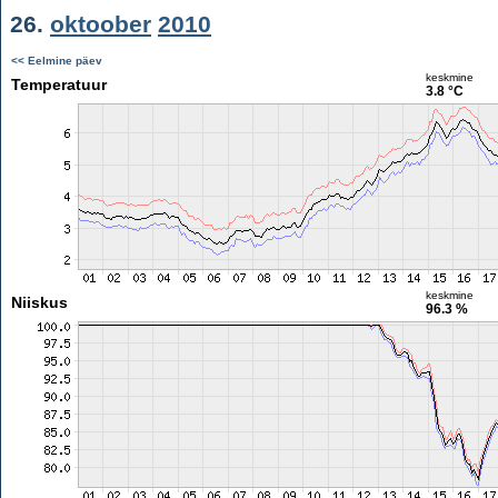
26.
oktoober
2010
<< Eelmine päev
keskmine
Temperatuur
3.8 °C
keskmine
Niiskus
96.3 %