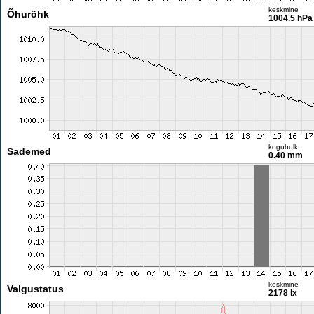
keskmine
Õhurõhk
1004.5 hPa
koguhulk
Sademed
0.40 mm
keskmine
Valgustatus
2178 lx