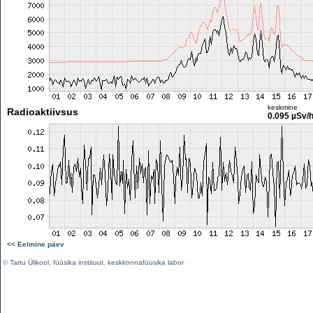
keskmine
Radioaktiivsus
0.095 µSv/
<< Eelmine päev
©
Tartu Ülikool
,
füüsika instituut
,
keskkonnafüüsika labor