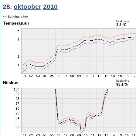
28.
oktoober
2010
<< Eelmine päev
keskmine
Temperatuur
3.3 °C
keskmine
Niiskus
98.1 %