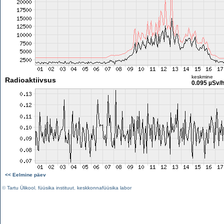
keskmine
Radioaktiivsus
0.095 µSv/
<< Eelmine päev
©
Tartu Ülikool
,
füüsika instituut
,
keskkonnafüüsika labor