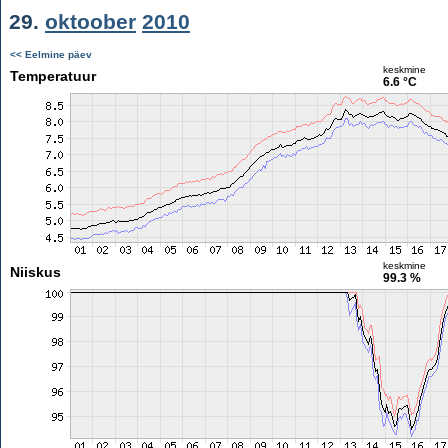
29.
oktoober
2010
<< Eelmine päev
keskmine
Temperatuur
6.6 °C
keskmine
Niiskus
99.3 %