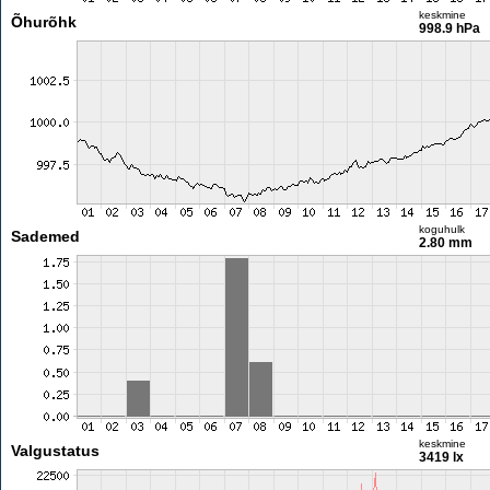
keskmine
Õhurõhk
998.9 hPa
koguhulk
Sademed
2.80 mm
keskmine
Valgustatus
3419 lx