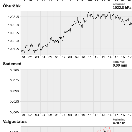
keskmine
Õhurõhk
1022.8 hPa
koguhulk
Sademed
0.00 mm
keskmine
Valgustatus
4787 lx