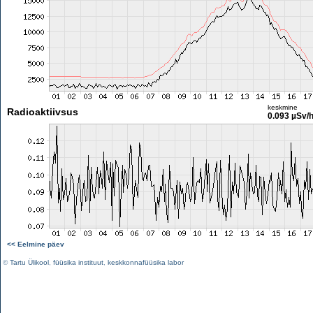
keskmine
Radioaktiivsus
0.093 µSv/
<< Eelmine päev
©
Tartu Ülikool
,
füüsika instituut
,
keskkonnafüüsika labor