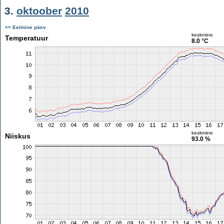
3.
oktoober
2010
<< Eelmine päev
keskmine
Temperatuur
8.0 °C
keskmine
Niiskus
93.0 %