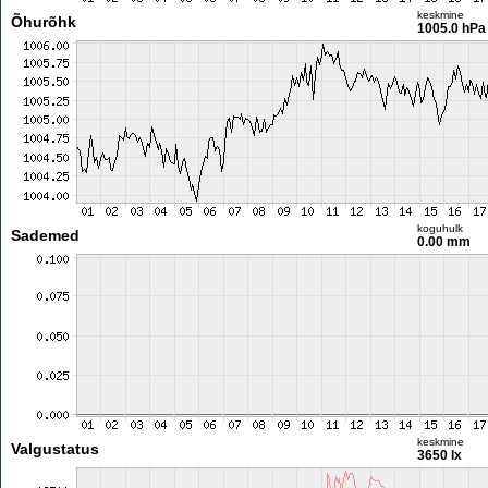
keskmine
Õhurõhk
1005.0 hPa
koguhulk
Sademed
0.00 mm
keskmine
Valgustatus
3650 lx