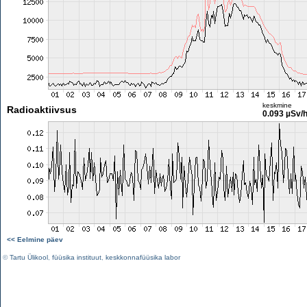
keskmine
Radioaktiivsus
0.093 µSv/
<< Eelmine päev
©
Tartu Ülikool
,
füüsika instituut
,
keskkonnafüüsika labor