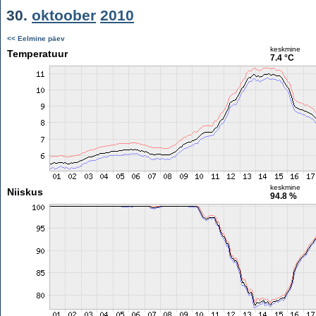
30.
oktoober
2010
<< Eelmine päev
keskmine
Temperatuur
7.4 °C
keskmine
Niiskus
94.8 %