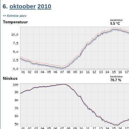
6.
oktoober
2010
<< Eelmine päev
keskmine
Temperatuur
5.5 °C
keskmine
Niiskus
76.7 %