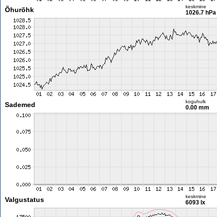
keskmine
Õhurõhk
1026.7 hPa
koguhulk
Sademed
0.00 mm
keskmine
Valgustatus
6093 lx