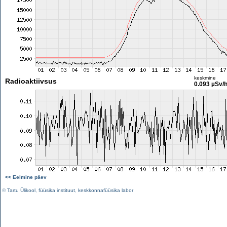
keskmine
Radioaktiivsus
0.093 µSv/
<< Eelmine päev
©
Tartu Ülikool
,
füüsika instituut
,
keskkonnafüüsika labor