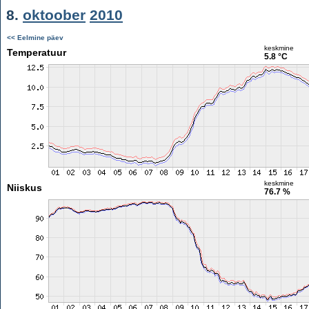
8.
oktoober
2010
<< Eelmine päev
keskmine
Temperatuur
5.8 °C
keskmine
Niiskus
76.7 %