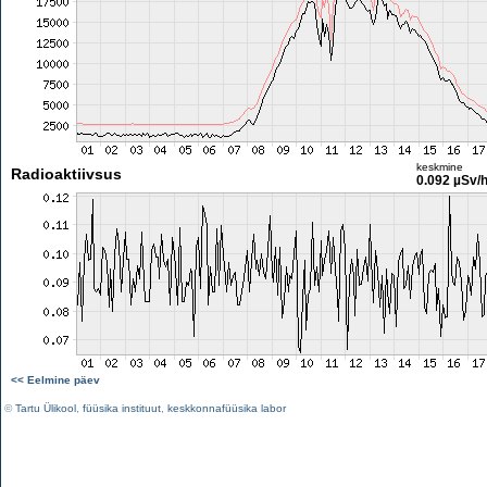
keskmine
Radioaktiivsus
0.092 µSv/
<< Eelmine päev
©
Tartu Ülikool
,
füüsika instituut
,
keskkonnafüüsika labor