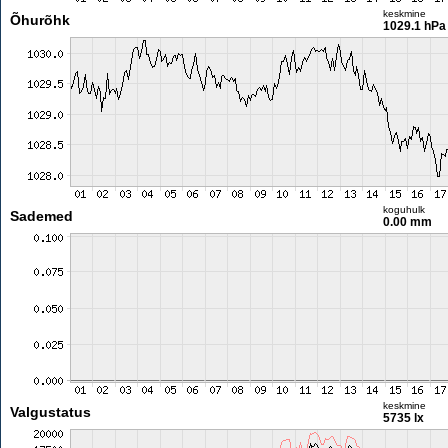
keskmine
Õhurõhk
1029.1 hPa
koguhulk
Sademed
0.00 mm
keskmine
Valgustatus
5735 lx