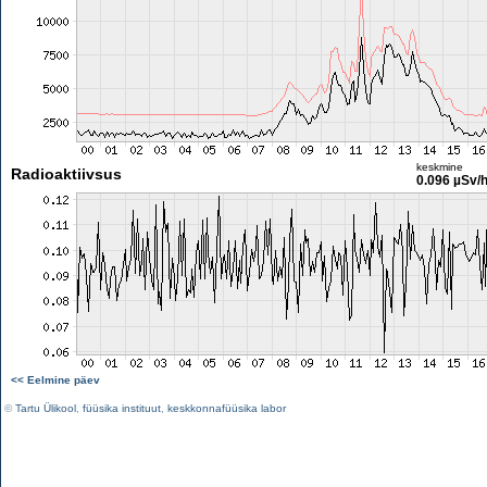
keskmine
Radioaktiivsus
0.096 µSv/
<< Eelmine päev
©
Tartu Ülikool
,
füüsika instituut
,
keskkonnafüüsika labor