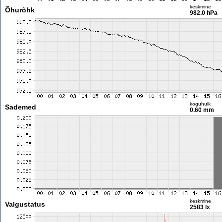
keskmine
Õhurõhk
982.0 hPa
koguhulk
Sademed
0.60 mm
keskmine
Valgustatus
2583 lx