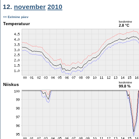
12.
november
2010
<< Eelmine päev
keskmine
Temperatuur
2.8 °C
keskmine
Niiskus
99.8 %