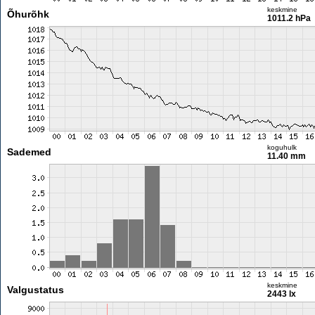
keskmine
Õhurõhk
1011.2 hPa
koguhulk
Sademed
11.40 mm
keskmine
Valgustatus
2443 lx