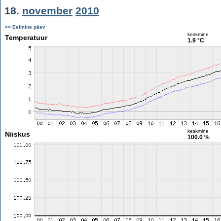
18.
november
2010
<< Eelmine päev
keskmine
Temperatuur
1.9 °C
keskmine
Niiskus
100.0 %