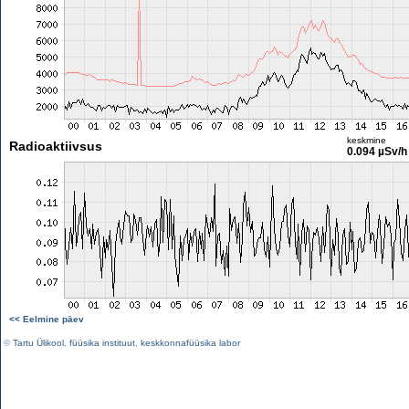
keskmine
Radioaktiivsus
0.094 µSv/h
<< Eelmine päev
©
Tartu Ülikool
,
füüsika instituut
,
keskkonnafüüsika labor