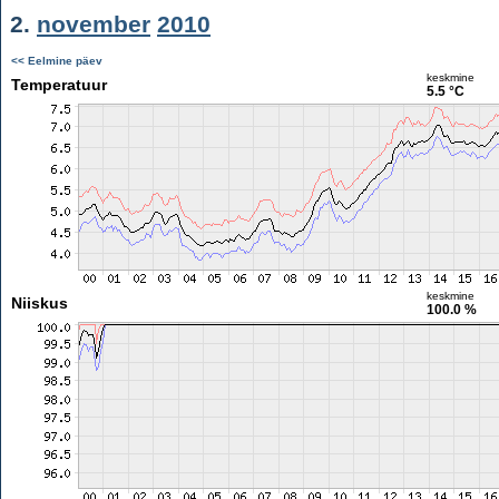
2.
november
2010
<< Eelmine päev
keskmine
Temperatuur
5.5 °C
keskmine
Niiskus
100.0 %