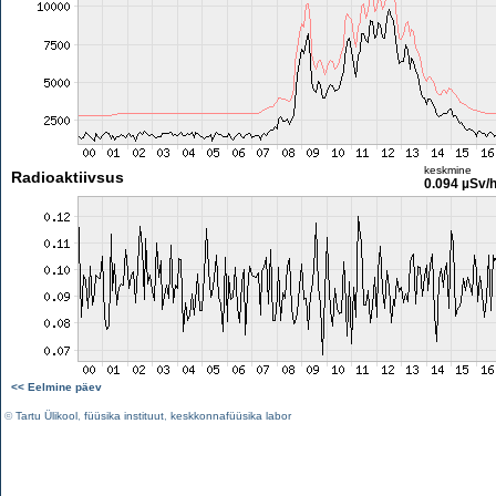
keskmine
Radioaktiivsus
0.094 µSv/
<< Eelmine päev
©
Tartu Ülikool
,
füüsika instituut
,
keskkonnafüüsika labor