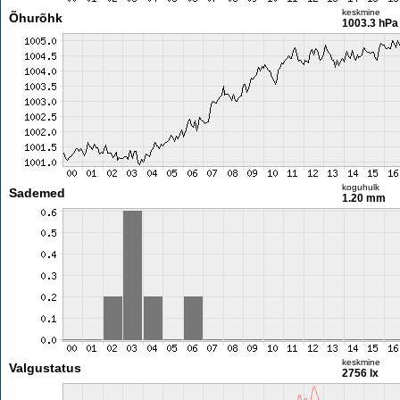
keskmine
Õhurõhk
1003.3 hPa
koguhulk
Sademed
1.20 mm
keskmine
Valgustatus
2756 lx