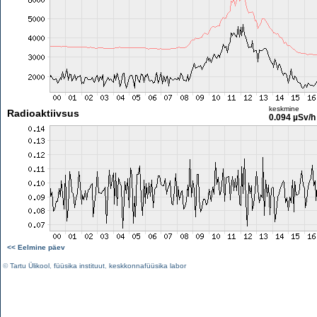
keskmine
Radioaktiivsus
0.094 µSv/h
<< Eelmine päev
©
Tartu Ülikool
,
füüsika instituut
,
keskkonnafüüsika labor