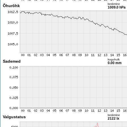
keskmine
Õhurõhk
1009.0 hPa
koguhulk
Sademed
0.00 mm
keskmine
Valgustatus
2122 lx