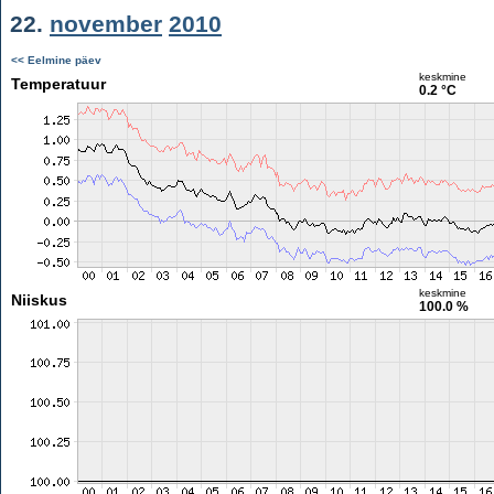
22.
november
2010
<< Eelmine päev
keskmine
Temperatuur
0.2 °C
keskmine
Niiskus
100.0 %