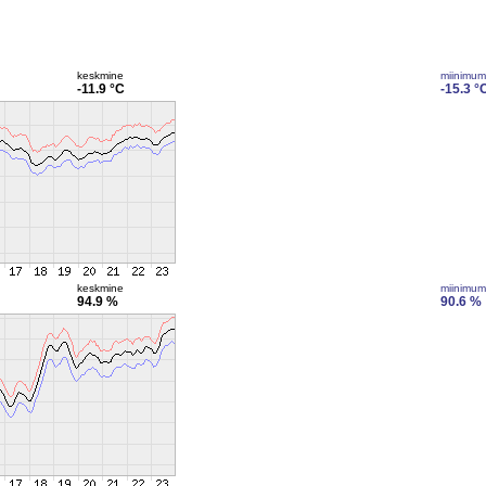
keskmine
miinimum
-11.9 °C
-15.3 °
keskmine
miinimum
94.9 %
90.6 %