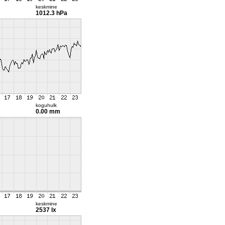
keskmine
1012.3 hPa
koguhulk
0.00 mm
keskmine
2537 lx