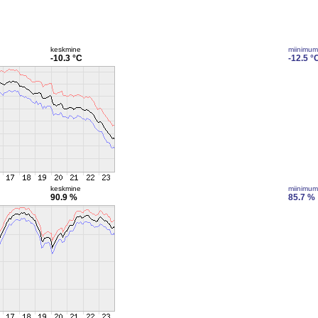
keskmine
miinimum
-10.3 °C
-12.5 °
keskmine
miinimum
90.9 %
85.7 %