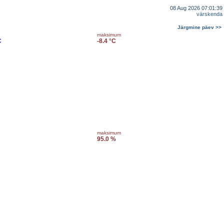
08 Aug 2026 07:01:39
värskenda
Järgmine päev >>
maksimum
C
-8.4 °C
maksimum
95.0 %