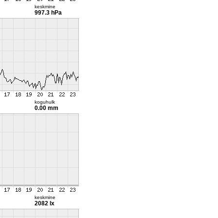
keskmine
997.3 hPa
koguhulk
0.00 mm
keskmine
2082 lx