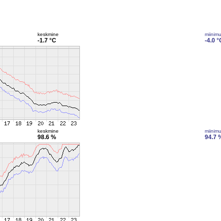
keskmine
miinim
-1.7 °C
-4.0 °
keskmine
miinim
98.6 %
94.7 