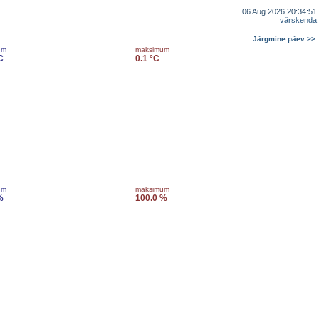
06 Aug 2026 20:34:51
värskenda
Järgmine päev >>
um
maksimum
C
0.1 °C
um
maksimum
%
100.0 %