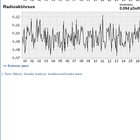
keskmine
Radioaktiivsus
0.094 µSv/
<< Eelmine päev
©
Tartu Ülikool
,
füüsika instituut
,
keskkonnafüüsika labor