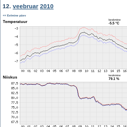
12.
veebruar
2010
<< Eelmine päev
keskmine
Temperatuur
-5.5 °C
keskmine
Niiskus
79.1 %