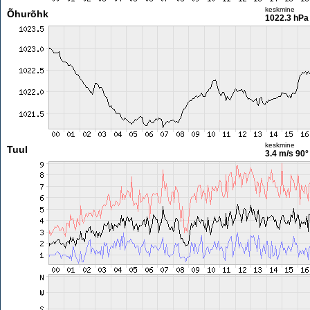
keskmine
Õhurõhk
1022.3 hPa
keskmine
Tuul
3.4 m/s
90°