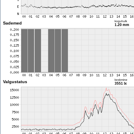
koguhulk
Sademed
1.20 mm
keskmine
Valgustatus
3551 lx