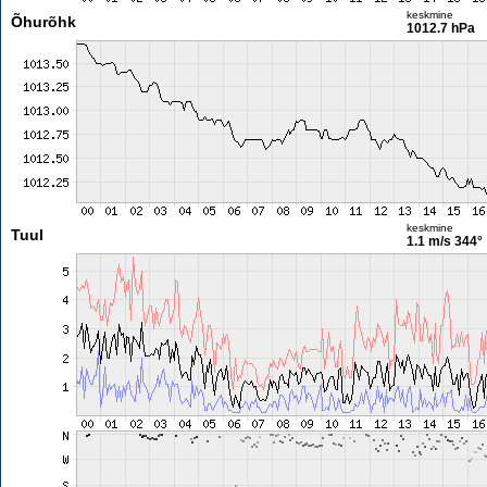
keskmine
Õhurõhk
1012.7 hPa
keskmine
Tuul
1.1 m/s
344°