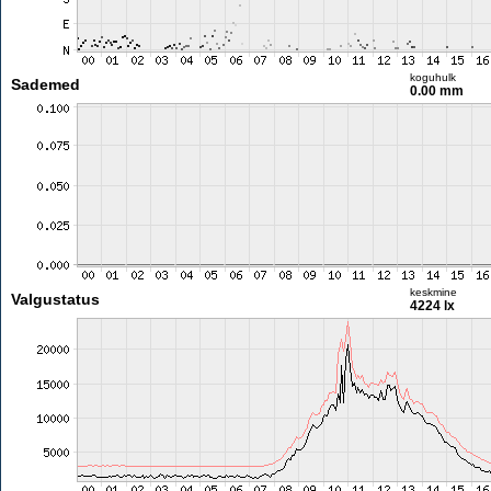
koguhulk
Sademed
0.00 mm
keskmine
Valgustatus
4224 lx