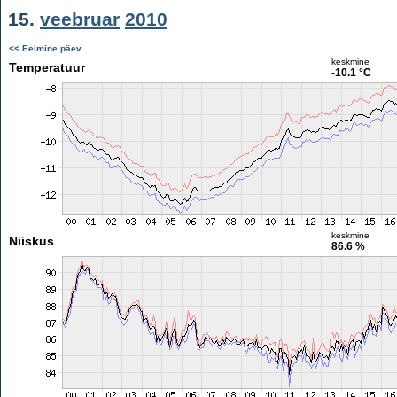
15.
veebruar
2010
<< Eelmine päev
keskmine
Temperatuur
-10.1 °C
keskmine
Niiskus
86.6 %