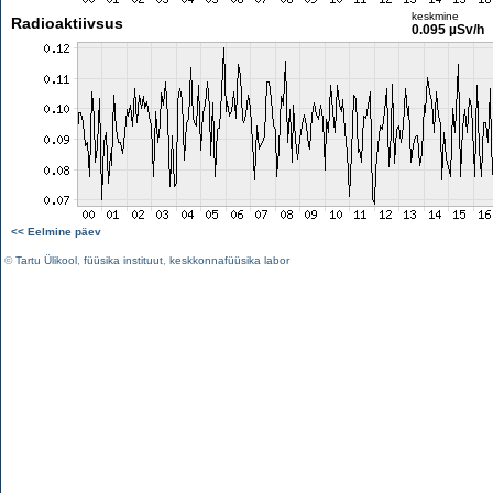
keskmine
Radioaktiivsus
0.095 µSv/h
<< Eelmine päev
©
Tartu Ülikool
,
füüsika instituut
,
keskkonnafüüsika labor