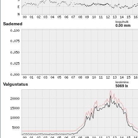
koguhulk
Sademed
0.00 mm
keskmine
Valgustatus
5069 lx