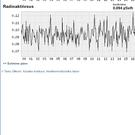
keskmine
Radioaktiivsus
0.094 µSv/h
<< Eelmine päev
©
Tartu Ülikool
,
füüsika instituut
,
keskkonnafüüsika labor