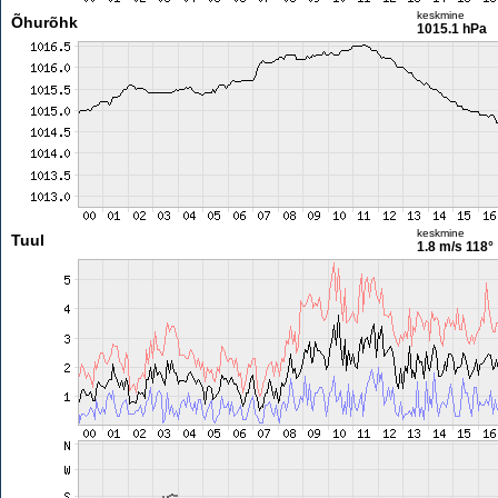
keskmine
Õhurõhk
1015.1 hPa
keskmine
Tuul
1.8 m/s
118°