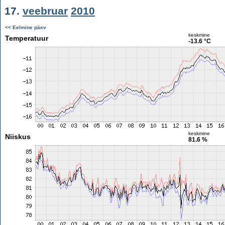
17.
veebruar
2010
<< Eelmine päev
keskmine
Temperatuur
-13.6 °C
keskmine
Niiskus
81.6 %