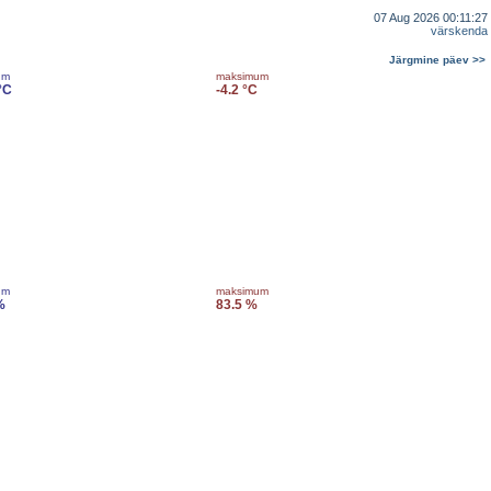
07 Aug 2026 00:11:27
värskenda
Järgmine päev >>
um
maksimum
°C
-4.2 °C
um
maksimum
%
83.5 %