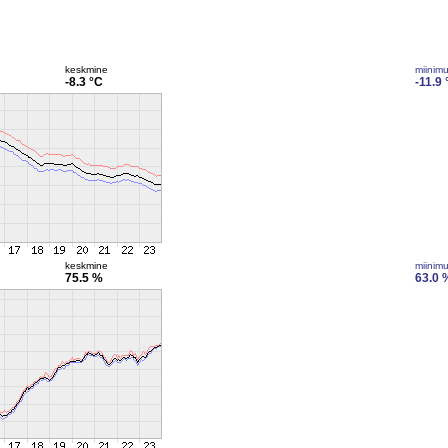
keskmine
miinim
-8.3 °C
-11.9 
keskmine
miinim
75.5 %
63.0 