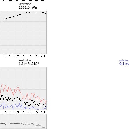
keskmine
1001.5 hPa
keskmine
miinim
1.3 m/s
218°
0.1 m