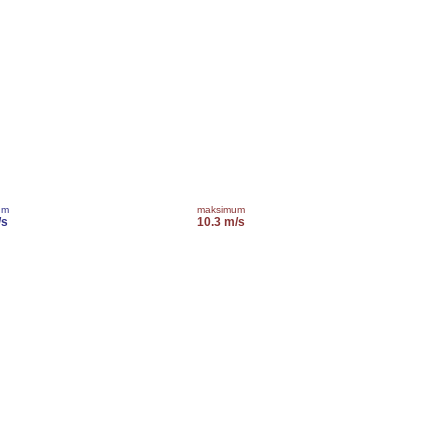
um
maksimum
/s
10.3 m/s