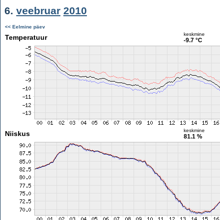
6.
veebruar
2010
<< Eelmine päev
keskmine
Temperatuur
-9.7 °C
keskmine
Niiskus
81.1 %