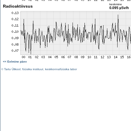
keskmine
Radioaktiivsus
0.095 µSv/h
<< Eelmine päev
©
Tartu Ülikool
,
füüsika instituut
,
keskkonnafüüsika labor