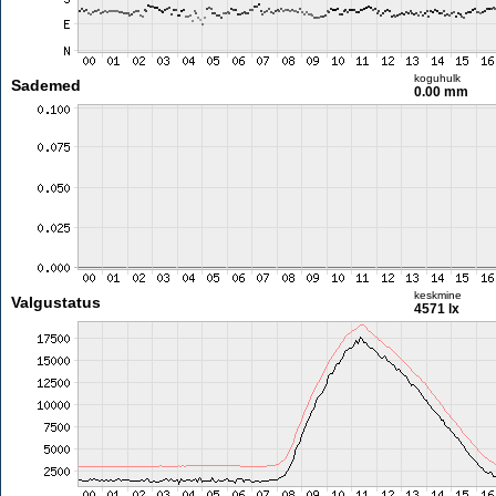
koguhulk
Sademed
0.00 mm
keskmine
Valgustatus
4571 lx