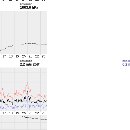
keskmine
1003.6 hPa
keskmine
miini
2.2 m/s
258°
0.2 