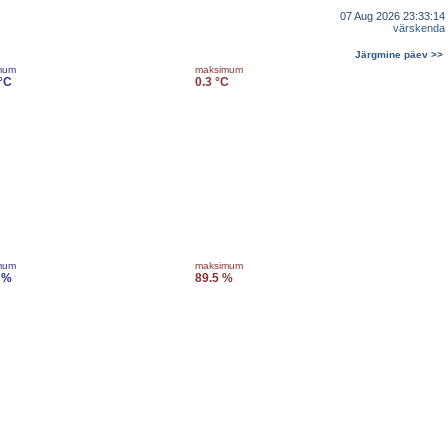
07 Aug 2026 23:33:14
värskenda
Järgmine päev >>
mum
maksimum
 °C
0.3 °C
mum
maksimum
 %
89.5 %