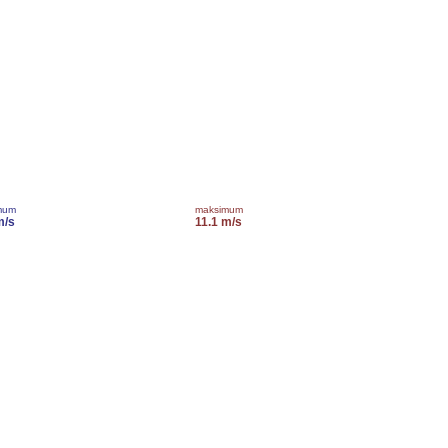
mum
maksimum
m/s
11.1 m/s