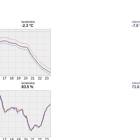
keskmine
miini
-2.3 °C
-7.0
keskmine
miini
83.5 %
71.6