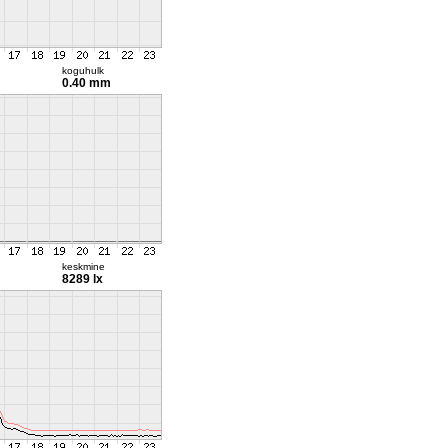
koguhulk
0.40 mm
keskmine
8289 lx