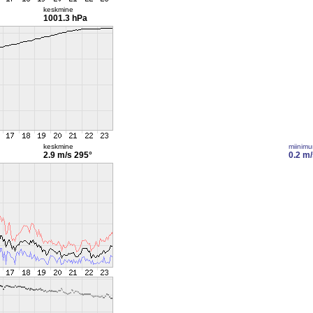
keskmine
1001.3 hPa
keskmine
miinim
2.9 m/s
295°
0.2 m/