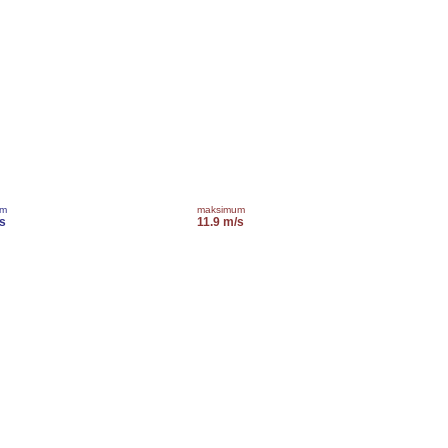
um
maksimum
s
11.9 m/s