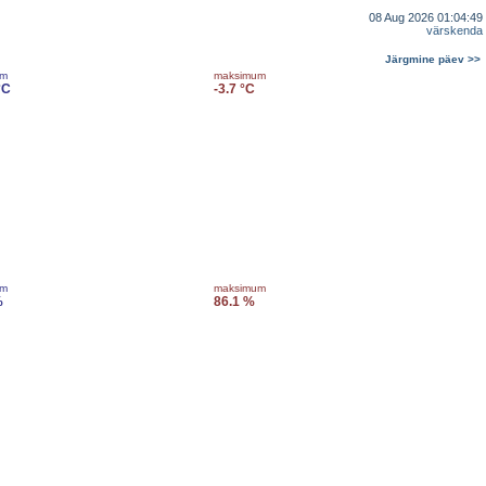
08 Aug 2026 01:04:49
värskenda
Järgmine päev >>
um
maksimum
°C
-3.7 °C
um
maksimum
%
86.1 %