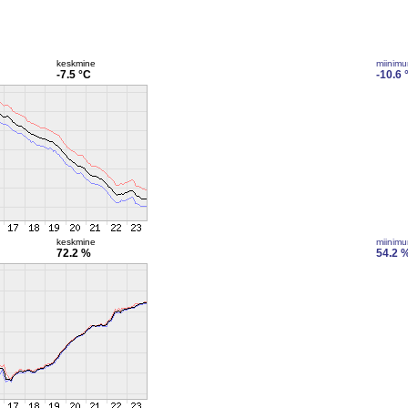
keskmine
miinim
-7.5 °C
-10.6 
keskmine
miinim
72.2 %
54.2 