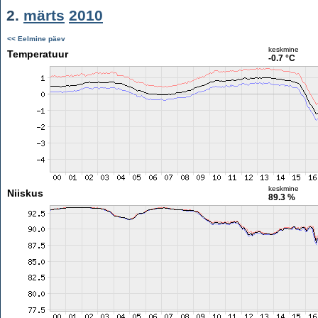
2.
märts
2010
<< Eelmine päev
keskmine
Temperatuur
-0.7 °C
keskmine
Niiskus
89.3 %