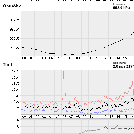
keskmine
Õhurõhk
992.0 hPa
keskmine
Tuul
2.6 m/s
217°