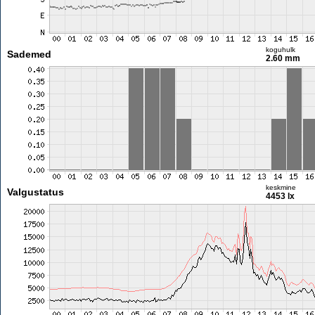
koguhulk
Sademed
2.60 mm
keskmine
Valgustatus
4453 lx