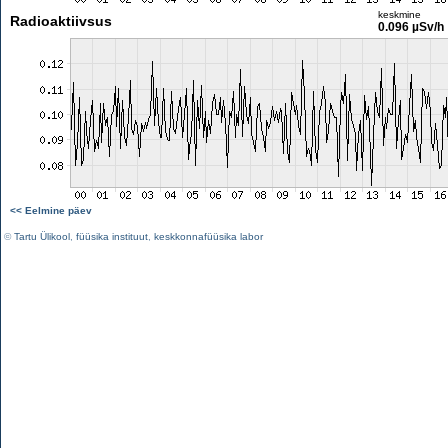
keskmine
Radioaktiivsus
0.096 µSv/h
<< Eelmine päev
©
Tartu Ülikool
,
füüsika instituut
,
keskkonnafüüsika labor