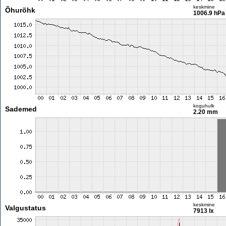
keskmine
Õhurõhk
1006.9 hPa
koguhulk
Sademed
2.20 mm
keskmine
Valgustatus
7913 lx