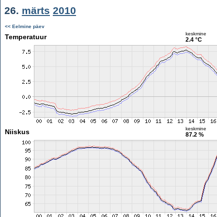
26.
märts
2010
<< Eelmine päev
keskmine
Temperatuur
2.4 °C
keskmine
Niiskus
87.2 %