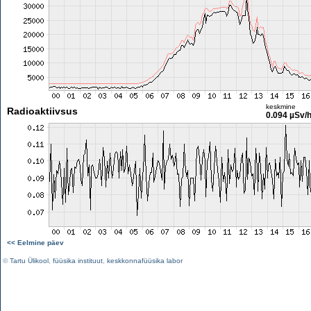
keskmine
Radioaktiivsus
0.094 µSv/
<< Eelmine päev
©
Tartu Ülikool
,
füüsika instituut
,
keskkonnafüüsika labor