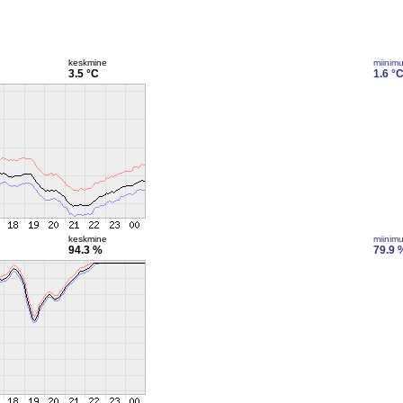
keskmine
miinim
3.5 °C
1.6 °
keskmine
miinim
94.3 %
79.9 