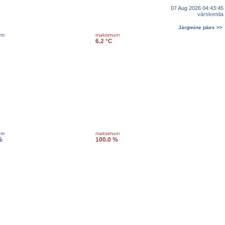
07 Aug 2026 04:43:45
värskenda
Järgmine päev >>
um
maksimum
C
6.2 °C
um
maksimum
%
100.0 %