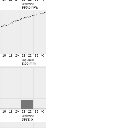
keskmine
990.0 hPa
koguhulk
2.00 mm
keskmine
3972 lx