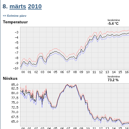
8.
märts
2010
<< Eelmine päev
keskmine
Temperatuur
-5.4 °C
keskmine
Niiskus
73.2 %