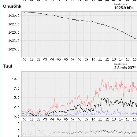
keskmine
Õhurõhk
1025.9 hPa
keskmine
Tuul
2.8 m/s
237°