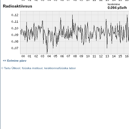
keskmine
Radioaktiivsus
0.094 µSv/h
<< Eelmine päev
©
Tartu Ülikool
,
füüsika instituut
,
keskkonnafüüsika labor