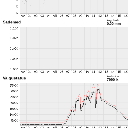
koguhulk
Sademed
0.00 mm
keskmine
Valgustatus
7990 lx