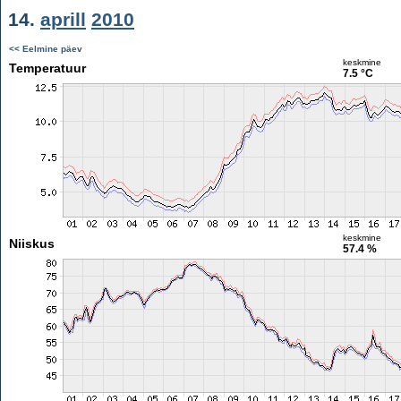
14.
aprill
2010
<< Eelmine päev
keskmine
Temperatuur
7.5 °C
keskmine
Niiskus
57.4 %