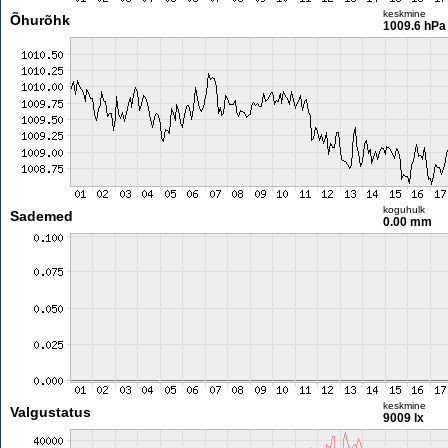
keskmine
Õhurõhk
1009.6 hPa
koguhulk
Sademed
0.00 mm
keskmine
Valgustatus
9009 lx