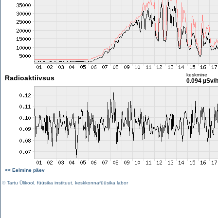
keskmine
Radioaktiivsus
0.094 µSv/
<< Eelmine päev
©
Tartu Ülikool
,
füüsika instituut
,
keskkonnafüüsika labor