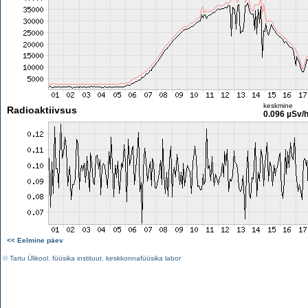
keskmine
Radioaktiivsus
0.096 µSv/
<< Eelmine päev
©
Tartu Ülikool
,
füüsika instituut
,
keskkonnafüüsika labor