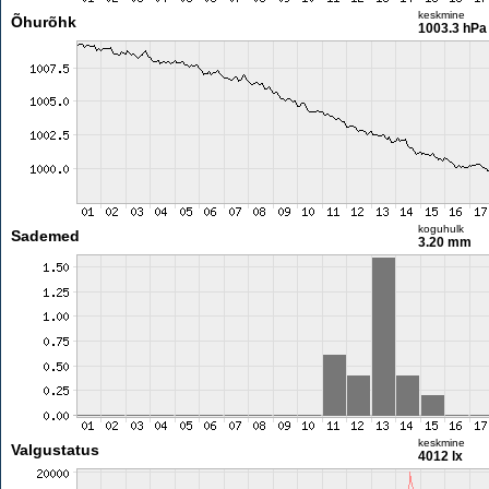
keskmine
Õhurõhk
1003.3 hPa
koguhulk
Sademed
3.20 mm
keskmine
Valgustatus
4012 lx