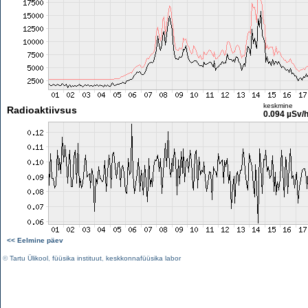
keskmine
Radioaktiivsus
0.094 µSv/
<< Eelmine päev
©
Tartu Ülikool
,
füüsika instituut
,
keskkonnafüüsika labor