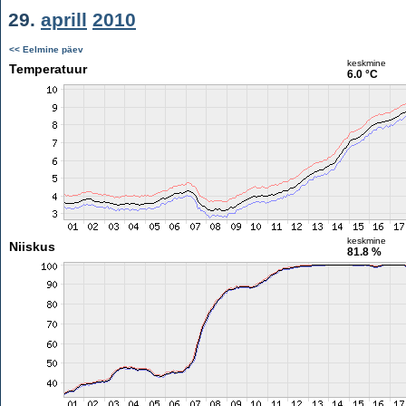
29.
aprill
2010
<< Eelmine päev
keskmine
Temperatuur
6.0 °C
keskmine
Niiskus
81.8 %