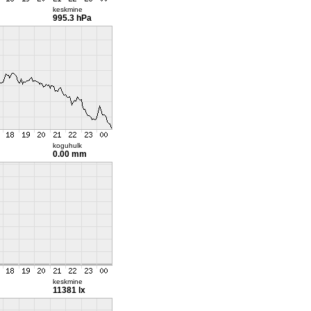
keskmine
995.3 hPa
koguhulk
0.00 mm
keskmine
11381 lx