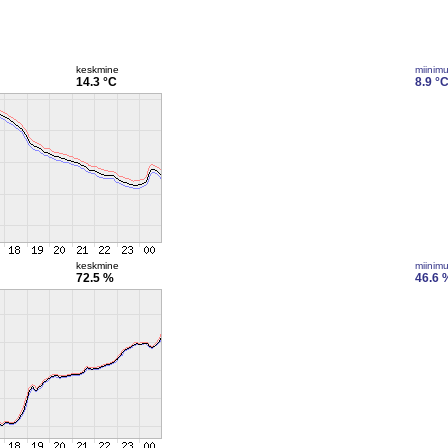
keskmine
miinim
14.3 °C
8.9 °
keskmine
miinim
72.5 %
46.6 