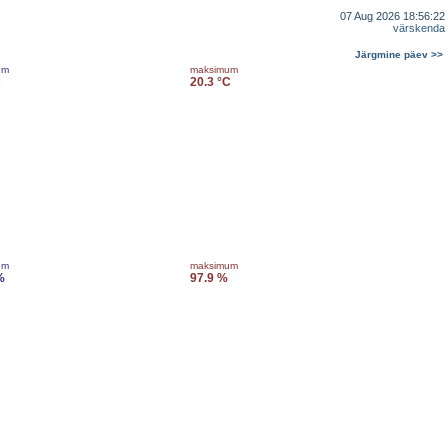
07 Aug 2026 18:56:22
värskenda
Järgmine päev >>
um
maksimum
C
20.3 °C
um
maksimum
%
97.9 %