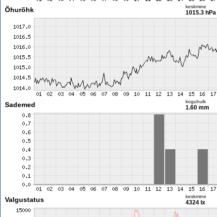
keskmine
Õhurõhk
1015.3 hPa
koguhulk
Sademed
1.60 mm
keskmine
Valgustatus
4324 lx