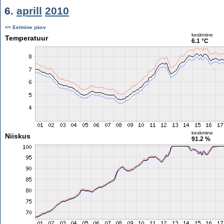
6.
aprill
2010
<< Eelmine päev
keskmine
Temperatuur
6.1 °C
keskmine
Niiskus
91.2 %