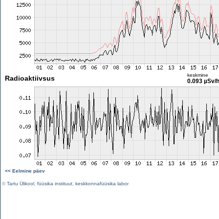
keskmine
Radioaktiivsus
0.093 µSv/
<< Eelmine päev
©
Tartu Ülikool
,
füüsika instituut
,
keskkonnafüüsika labor