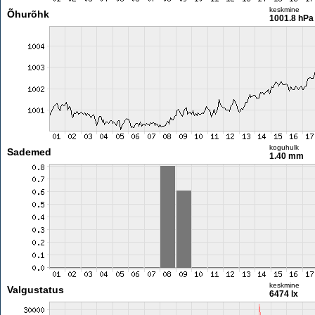
keskmine
Õhurõhk
1001.8 hPa
koguhulk
Sademed
1.40 mm
keskmine
Valgustatus
6474 lx