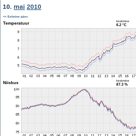
10.
mai
2010
<< Eelmine päev
keskmine
Temperatuur
6.2 °C
keskmine
Niiskus
87.3 %