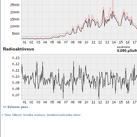
keskmine
Radioaktiivsus
0.095 µSv/
<< Eelmine päev
©
Tartu Ülikool
,
füüsika instituut
,
keskkonnafüüsika labor