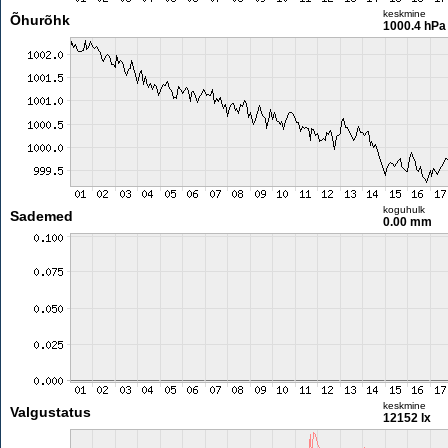
keskmine
Õhurõhk
1000.4 hPa
koguhulk
Sademed
0.00 mm
keskmine
Valgustatus
12152 lx