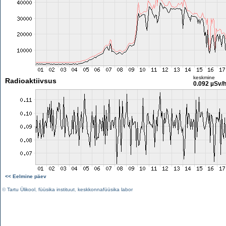
keskmine
Radioaktiivsus
0.092 µSv/
<< Eelmine päev
©
Tartu Ülikool
,
füüsika instituut
,
keskkonnafüüsika labor