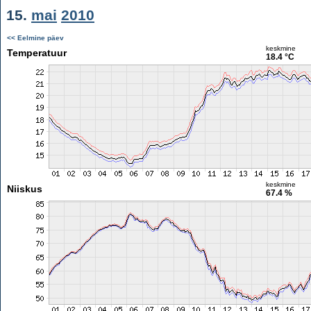
15.
mai
2010
<< Eelmine päev
keskmine
Temperatuur
18.4 °C
keskmine
Niiskus
67.4 %