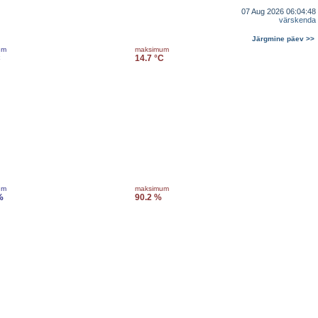
07 Aug 2026 06:04:48
värskenda
Järgmine päev >>
um
maksimum
C
14.7 °C
um
maksimum
%
90.2 %