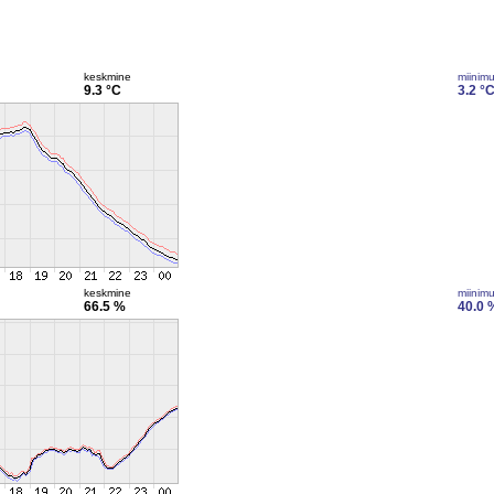
keskmine
miinim
9.3 °C
3.2 °
keskmine
miinim
66.5 %
40.0 