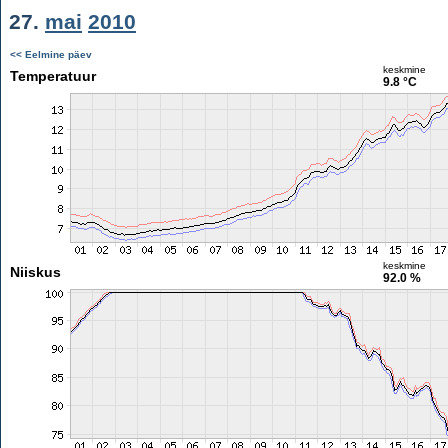
27.
mai
2010
<< Eelmine päev
keskmine
Temperatuur
9.8 °C
keskmine
Niiskus
92.0 %