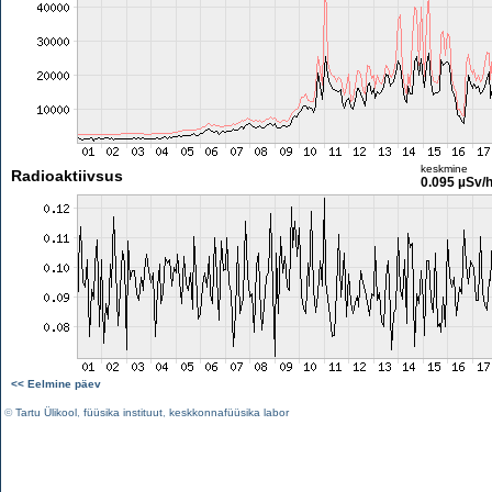
keskmine
Radioaktiivsus
0.095 µSv/
<< Eelmine päev
©
Tartu Ülikool
,
füüsika instituut
,
keskkonnafüüsika labor