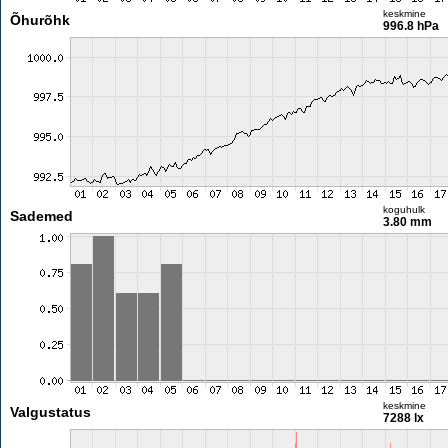
keskmine
Õhurõhk
996.8 hPa
koguhulk
Sademed
3.80 mm
keskmine
Valgustatus
7288 lx