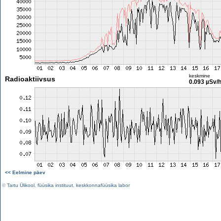
keskmine
Radioaktiivsus
0.093 µSv/
<< Eelmine päev
©
Tartu Ülikool
,
füüsika instituut
,
keskkonnafüüsika labor