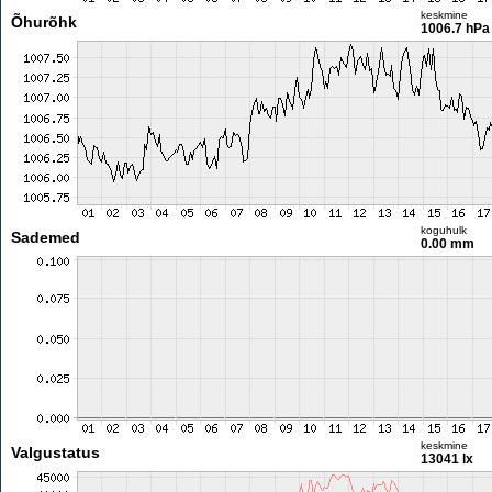
keskmine
Õhurõhk
1006.7 hPa
koguhulk
Sademed
0.00 mm
keskmine
Valgustatus
13041 lx