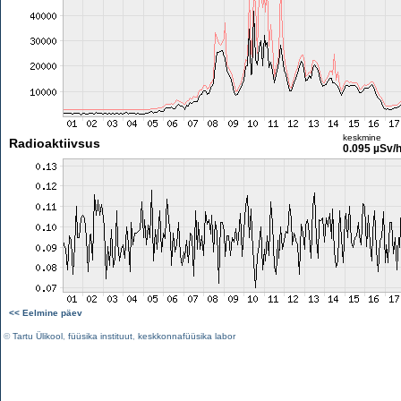
keskmine
Radioaktiivsus
0.095 µSv/
<< Eelmine päev
©
Tartu Ülikool
,
füüsika instituut
,
keskkonnafüüsika labor