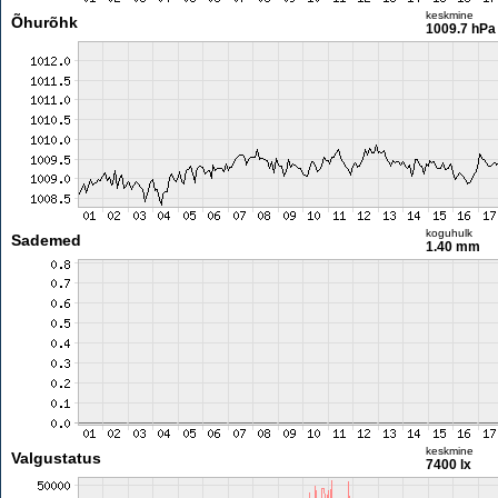
keskmine
Õhurõhk
1009.7 hPa
koguhulk
Sademed
1.40 mm
keskmine
Valgustatus
7400 lx