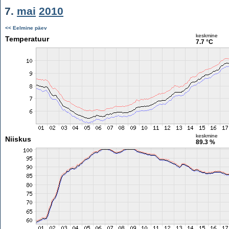
7.
mai
2010
<< Eelmine päev
keskmine
Temperatuur
7.7 °C
keskmine
Niiskus
89.3 %