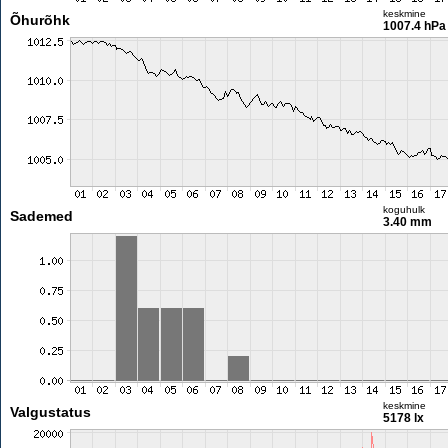
keskmine
Õhurõhk
1007.4 hPa
koguhulk
Sademed
3.40 mm
keskmine
Valgustatus
5178 lx