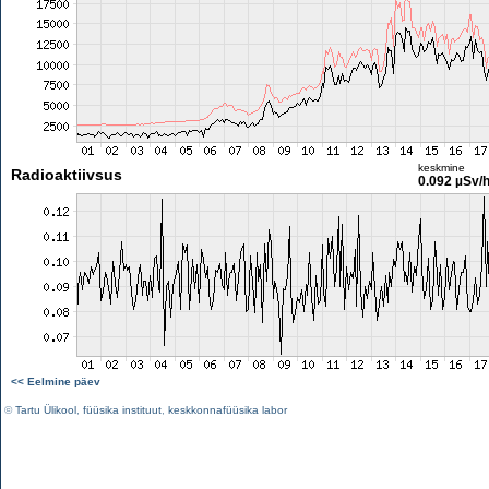
keskmine
Radioaktiivsus
0.092 µSv/
<< Eelmine päev
©
Tartu Ülikool
,
füüsika instituut
,
keskkonnafüüsika labor